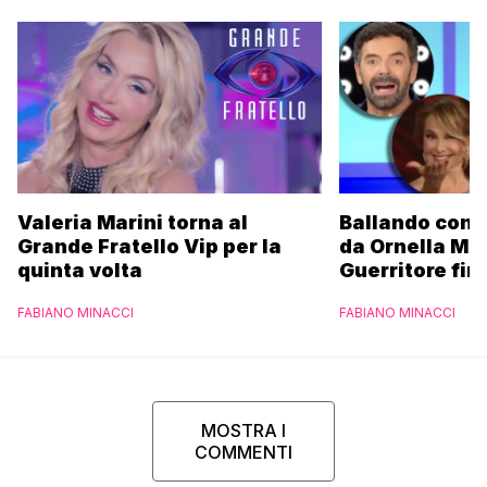
Valeria Marini torna al
Ballando con l
Grande Fratello Vip per la
da Ornella Mu
quinta volta
Guerritore fino
Francesca Fial
FABIANO MINACCI
FABIANO MINACCI
l’esclusiva di
Parpiglia
MOSTRA I
COMMENTI