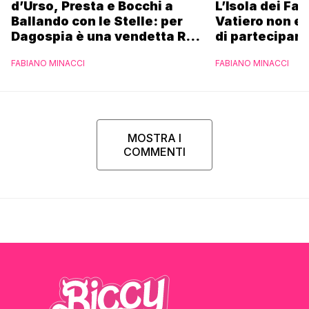
d’Urso, Presta e Bocchi a
L’Isola dei Fa
Ballando con le Stelle: per
Vatiero non es
Dagospia è una vendetta Rai
di partecipare
contro Mediaset
piacerebbe”
FABIANO MINACCI
FABIANO MINACCI
MOSTRA I
COMMENTI