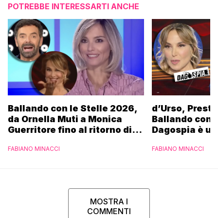
POTREBBE INTERESSARTI ANCHE
Ballando con le Stelle 2026,
d’Urso, Presta
da Ornella Muti a Monica
Ballando con l
Guerritore fino al ritorno di
Dagospia è un
Francesca Fialdini:
contro Medias
FABIANO MINACCI
FABIANO MINACCI
l’esclusiva di Gabriele
Parpiglia
MOSTRA I
COMMENTI