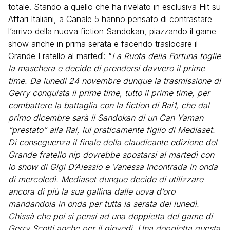
totale. Stando a quello che ha rivelato in esclusiva Hit su
Affari Italiani, a Canale 5 hanno pensato di contrastare
l’arrivo della nuova fiction Sandokan, piazzando il game
show anche in prima serata e facendo traslocare il
Grande Fratello al martedì: “
La Ruota della Fortuna toglie
la maschera e decide di prendersi davvero il prime
time. Da lunedì 24 novembre dunque la trasmissione di
Gerry conquista il prime time, tutto il prime time, per
combattere la battaglia con la fiction di Rai1, che dal
primo dicembre sarà il Sandokan di un Can Yaman
“prestato” alla Rai, lui praticamente figlio di Mediaset.
Di conseguenza il finale della claudicante edizione del
Grande fratello nip dovrebbe spostarsi al martedì con
lo show di Gigi D’Alessio e Vanessa Incontrada in onda
di mercoledì. Mediaset dunque decide di utilizzare
ancora di più la sua gallina dalle uova d’oro
mandandola in onda per tutta la serata del lunedì.
Chissà che poi si pensi ad una doppietta del game di
Gerry Scotti anche per il giovedì. Una doppietta questa