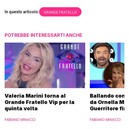
In questo articolo:
GRANDE FRATELLO
POTREBBE INTERESSARTI ANCHE
Valeria Marini torna al
Ballando con l
Grande Fratello Vip per la
da Ornella Mu
quinta volta
Guerritore fino
Francesca Fial
FABIANO MINACCI
FABIANO MINACCI
l’esclusiva di
Parpiglia