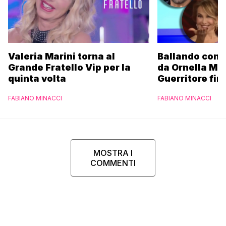
Valeria Marini torna al
Ballando con l
Grande Fratello Vip per la
da Ornella Mu
quinta volta
Guerritore fino
Francesca Fial
FABIANO MINACCI
FABIANO MINACCI
l’esclusiva di
Parpiglia
MOSTRA I
COMMENTI