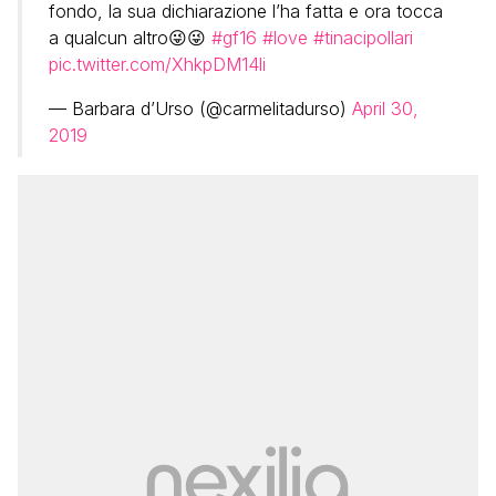
fondo, la sua dichiarazione l’ha fatta e ora tocca
a qualcun altro😜😜
#gf16
#love
#tinacipollari
pic.twitter.com/XhkpDM14li
— Barbara d’Urso (@carmelitadurso)
April 30,
2019