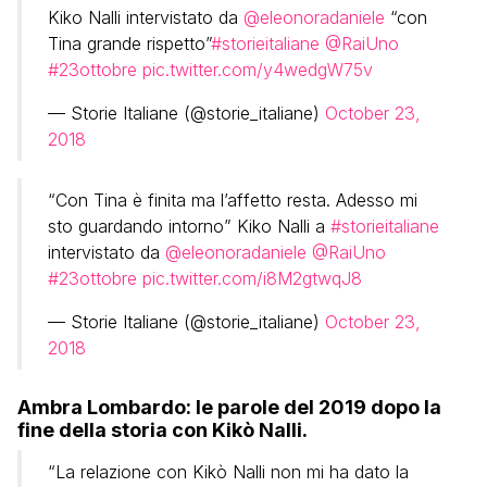
Kiko Nalli intervistato da
@eleonoradaniele
“con
Tina grande rispetto”
#storieitaliane
@RaiUno
#23ottobre
pic.twitter.com/y4wedgW75v
— Storie Italiane (@storie_italiane)
October 23,
2018
“Con Tina è finita ma l’affetto resta. Adesso mi
sto guardando intorno” Kiko Nalli a
#storieitaliane
intervistato da
@eleonoradaniele
@RaiUno
#23ottobre
pic.twitter.com/i8M2gtwqJ8
— Storie Italiane (@storie_italiane)
October 23,
2018
Ambra Lombardo: le parole del 2019 dopo la
fine della storia con Kikò Nalli.
“La relazione con Kikò Nalli non mi ha dato la