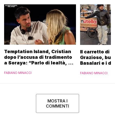
Temptation Island, Cristian
Il carretto di 
dopo l’accusa di tradimento
Grazioso, bus
a Soraya: “Parlo di lealtà, ma
Basalari e i du
ho tradito”
Parpiglia: “Ho
FABIANO MINACCI
FABIANO MINACCI
Ferrero”
MOSTRA I
COMMENTI