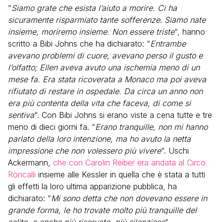
“
Siamo grate che esista l’aiuto a morire. Ci ha
sicuramente risparmiato tante sofferenze
.
Siamo nate
insieme, moriremo insieme. Non essere triste
“, hanno
scritto a Bibi Johns che ha dichiarato: “
Entrambe
avevano problemi di cuore, avevano perso il gusto e
l’olfatto; Ellen aveva avuto una ischemia meno di un
mese fa. Era stata ricoverata a Monaco ma poi aveva
rifiutato di restare in ospedale. Da circa un anno non
era più contenta della vita che faceva, di come si
sentiva
“. Con Bibi Johns si erano viste a cena tutte e tre
meno di dieci giorni fa. “
Erano tranquille, non mi hanno
parlato della loro intenzione, ma ho avuto la netta
impressione che non volessero più vivere
“. Uschi
Ackermann,
che con Carolin Reiber era andata al Circo
Roncalli
insieme alle Kessler in quella che è stata a tutti
gli effetti la loro ultima apparizione pubblica, ha
dichiarato: “
Mi sono detta che non dovevano essere in
grande forma, le ho trovate molto più tranquille del
solito, e anche più riservate, più silenziose
“.