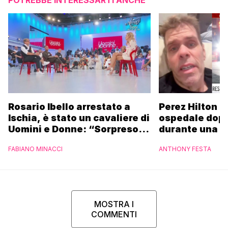
Rosario Ibello arrestato a
Perez Hilton p
Ischia, è stato un cavaliere di
ospedale dopo 
Uomini e Donne: “Sorpreso di
durante una li
non essere stato
FABIANO MINACCI
ANTHONY FESTA
riconosciuto”
MOSTRA I
COMMENTI