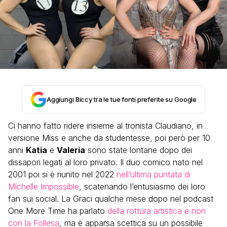
Aggiungi Biccy tra le tue fonti preferite su Google
Ci hanno fatto ridere insieme al tronista Claudiano, in
versione Miss e anche da studentesse, poi però per 10
anni
Katia
e
Valeria
sono state lontane dopo dei
dissapori legati al loro privato. Il duo comico nato nel
2001 poi si è riunito nel 2022
nell’ultima puntata di
Michelle Impossible
, scatenando l’entusiasmo dei loro
fan sui social. La Graci qualche mese dopo nel podcast
One More Time ha parlato
della rottura artistica e non
con la Follesa
, ma è apparsa scettica su un possibile