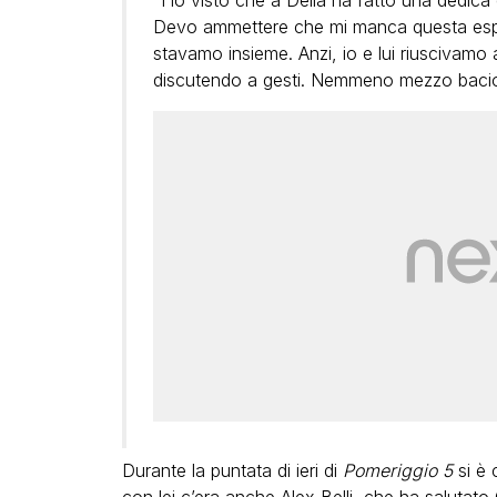
“Ho visto che a Delia ha fatto una dedica 
Devo ammettere che mi manca questa esp
stavamo insieme. Anzi, io e lui riuscivamo 
discutendo a gesti. Nemmeno mezzo bacio
Durante la puntata di ieri di
Pomeriggio 5
si è 