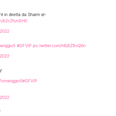
ht in diretta da Sharm el-
com/b2c2fynXH0
 2022
eriggio5
#GFVIP
pic.twitter.com/h8j6Z8vQ6n
 2022
!
Pomeriggio5
#GFVIP
 2022
?