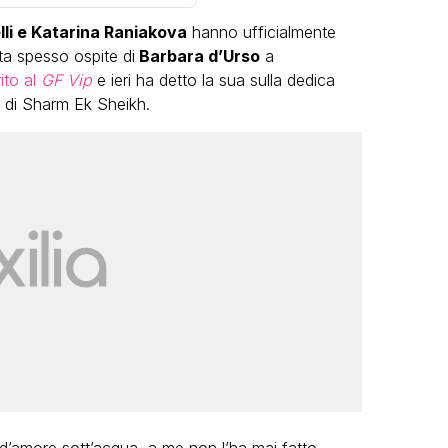
lli e Katarina Raniakova
hanno ufficialmente
ta spesso ospite di
Barbara d’Urso
a
ito al
GF Vip
e ieri ha detto la sua sulla dedica
 di Sharm Ek Sheikh.
LGBT
Bambola Star, la festa di
compleanno con tutte le grandi
dive compie 15 anni: il video
completo
FABIANO MINACCI