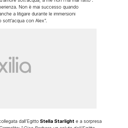
d’amore sott’acqua, a me non l’ha mai fatto .
erienza. Non è mai successo quando
anche a litigare durante le immersioni
 sott’acqua con Alex”.
collegata dall’Egitto
Stella Starlight
e a sorpresa