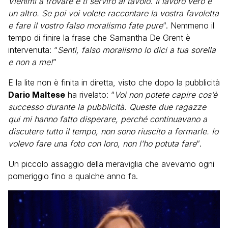
Vienimi a trovare e ti servirò al tavolo. Il lavoro vero è
un altro. Se poi voi volete raccontare la vostra favoletta
e fare il vostro falso moralismo fate pure
“. Nemmeno il
tempo di finire la frase che Samantha De Grent è
intervenuta: “
Senti, falso moralismo lo dici a tua sorella
e non a me!
”
E la lite non è finita in diretta, visto che dopo la pubblicità
Dario Maltese
ha rivelato: “
Voi non potete capire cos’è
successo durante la pubblicità. Queste due ragazze
qui mi hanno fatto disperare, perché continuavano a
discutere tutto il tempo, non sono riuscito a fermarle. Io
volevo fare una foto con loro, non l’ho potuta fare
“.
Un piccolo assaggio della meraviglia che avevamo ogni
pomeriggio fino a qualche anno fa.