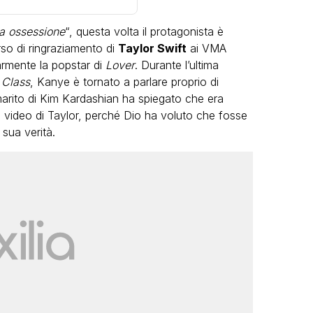
ia ossessione
“, questa volta il protagonista è
rso di ringraziamento di
Taylor Swift
ai VMA
armente la popstar di
Lover
. Durante l’ultima
Class
, Kanye è tornato a parlare proprio di
l marito di Kim Kardashian ha spiegato che era
il video di Taylor, perché Dio ha voluto che fosse
LGBT
 sua verità.
Bambola Star, la festa di
compleanno con tutte le grandi
dive compie 15 anni: il video
completo
FABIANO MINACCI