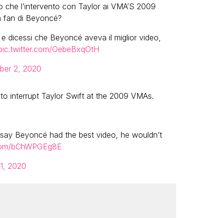
ato che l’intervento con Taylor ai VMA’S 2009
un fan di Beyoncé?
e dicessi che Beyoncé aveva il miglior video,
pic.twitter.com/OebeBxqOtH
ber 2, 2020
to interrupt Taylor Swift at the 2009 VMAs.
 say Beyoncé had the best video, he wouldn’t
r.com/bChWPGEg8E
1, 2020