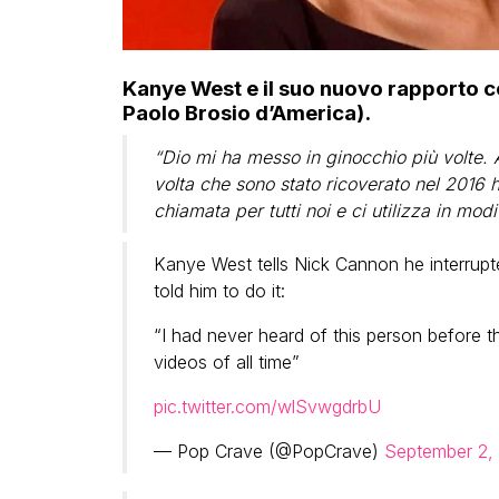
Kanye West e il suo nuovo rapporto co
Paolo Brosio d’America).
“Dio mi ha messo in ginocchio più volte. 
volta che sono stato ricoverato nel 2016 h
chiamata per tutti noi e ci utilizza in mo
Kanye West tells Nick Cannon he interrupt
told him to do it:
“I had never heard of this person before th
videos of all time”
pic.twitter.com/wlSvwgdrbU
— Pop Crave (@PopCrave)
September 2,