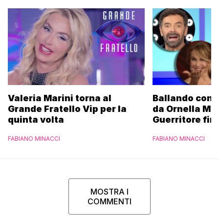
Valeria Marini torna al
Ballando con l
Grande Fratello Vip per la
da Ornella Mu
quinta volta
Guerritore fino
Francesca Fial
FABIANO MINACCI
FABIANO MINACCI
l’esclusiva di
Parpiglia
MOSTRA I
COMMENTI