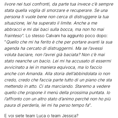
livore nei tuoi confronti, da parte tua invece c’è sempre
stata quella voglia di smorzare e recuperare. Se una
persona ti vuole bene non cerca di distruggere la tua
situazione, lei ha superato il limite. Anche a me
abbracci e mi dai baci sulla bocca, ma non ho mai
frainteso”
. Lo stesso Calvani ha aggiunto poco dopo:
“
Quello che mi ha ferito è che per portare avanti la sua
agenda ha cercato di distruggermi. Ma se l’avessi
voluta baciare, non l’avrei già baciata? Non c’è mai
stato neanche un bacio. Lei mi ha accusato di essermi
avvicinato a lei in maniera equivoca, ma lo faccio
anche con Amanda. Alla storia dell’abbindolata io non
credo, credo che faccia parte tutto di un piano che sta
mettendo in atto. Ci sta marciando. Staremo a vedere
quello che propone il menù della prossima puntata. Io
l’affronto con un altro stato d’animo perché non ho più
paura di perderla, lei mi ha perso tempo fa
“.
E voi siete team Luca o team Jessica?