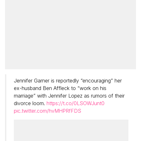
Jennifer Garner is reportedly “encouraging” her
ex-husband Ben Affleck to “work on his
marriage” with Jennifer Lopez as rumors of their
divorce loom.
https://t.co/0LSOWJunt0
pic.twitter.com/hvMHPRfFDS