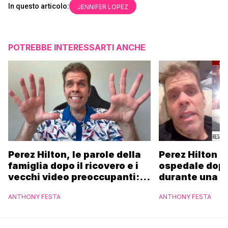
In questo articolo:
JENNIFER LOPEZ
POTREBBE INTERESSARTI ANCHE
Perez Hilton, le parole della
Perez Hilton p
famiglia dopo il ricovero e i
ospedale dopo 
vecchi video preoccupanti:
durante una li
“Pregate per me”
ANTHONY FESTA
ANTHONY FESTA