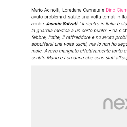
Mario Adinolfi, Loredana Cannata e
Dino Giar
avuto problemi di salute una volta tornati in It
anche
Jasmin Salvati
. “
Il rientro in Italia è
la guardia medica a un certo punto
” – ha dic
febbre, l’otite, il raffreddore e ho avuto pro
abbuffarsi una volta usciti, ma io non ho segu
LGBT
male. Avevo mangiato effettivamente tanto e i
sentito Mario e Loredana che sono stati all’
Bambola Star, la festa di
compleanno con tutte le gr
dive compie 15 anni: il video
completo
FABIANO MINACCI