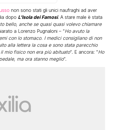
russo
non sono stati gli unici naufraghi ad aver
alia dopo
L’Isola dei Famosi
. A stare male è stata
 stato bello, anche se quasi quasi volevo chiamare
hiarato a Lorenzo Pugnaloni – “
Ho avuto la
blemi con lo stomaco. I medici consigliano di non
ito alla lettera la cosa e sono stata parecchio
VIRAL
l mio fisico non era più abituato
“. E ancora: “
Ho
ospedale, ma ora stanno meglio
“.
Camilla Milanesi lascia tutto:
“Addio cike mie, siete state una
andi
grande famiglia per me”
FABIANO MINACCI