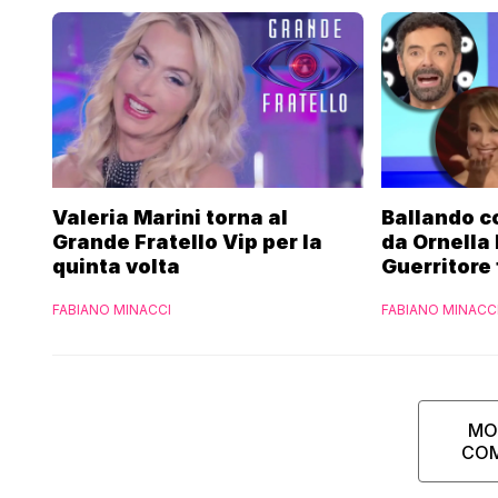
Valeria Marini torna al
Ballando co
Grande Fratello Vip per la
da Ornella
quinta volta
Guerritore 
Francesca 
FABIANO MINACCI
FABIANO MINACC
l’esclusiva
Parpiglia
MO
CO