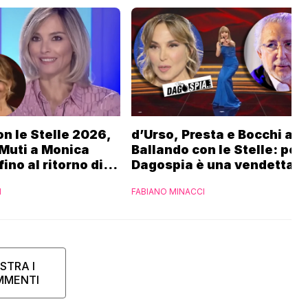
n le Stelle 2026,
d’Urso, Presta e Bocchi a
 Muti a Monica
Ballando con le Stelle: per
fino al ritorno di
Dagospia è una vendetta R
Fialdini:
contro Mediaset
I
FABIANO MINACCI
 di Gabriele
STRA I
MMENTI