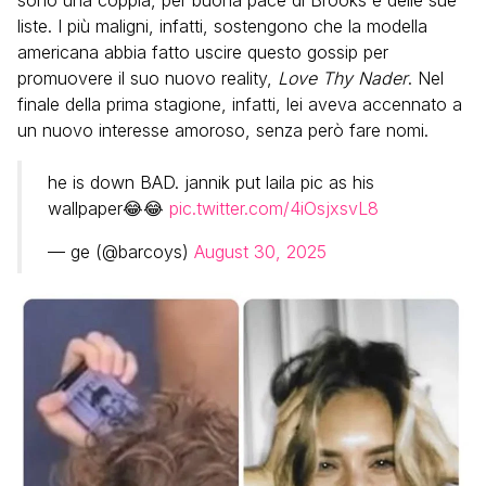
sono una coppia, per buona pace di Brooks e delle sue
liste. I più maligni, infatti, sostengono che la modella
americana abbia fatto uscire questo gossip per
promuovere il suo nuovo reality,
Love Thy Nader
. Nel
finale della prima stagione, infatti, lei aveva accennato a
un nuovo interesse amoroso, senza però fare nomi.
he is down BAD. jannik put laila pic as his
wallpaper😂😂
pic.twitter.com/4iOsjxsvL8
— g️️e (@barcoys)
August 30, 2025