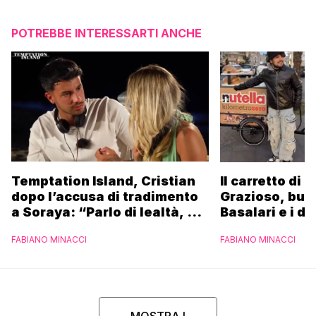
POTREBBE INTERESSARTI ANCHE
Temptation Island, Cristian
Il carretto di 
dopo l’accusa di tradimento
Grazioso, bus
a Soraya: “Parlo di lealtà, ma
Basalari e i du
ho tradito”
Parpiglia: “Ho
FABIANO MINACCI
FABIANO MINACCI
Ferrero”