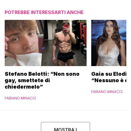
POTREBBE INTERESSARTI ANCHE
Stefano Belotti: “Non sono
Gaia su Elodie
gay, smettete di
“Nessuno è et
chiedermelo”
FABIANO MINACCI
FABIANO MINACCI
MOSTRA I