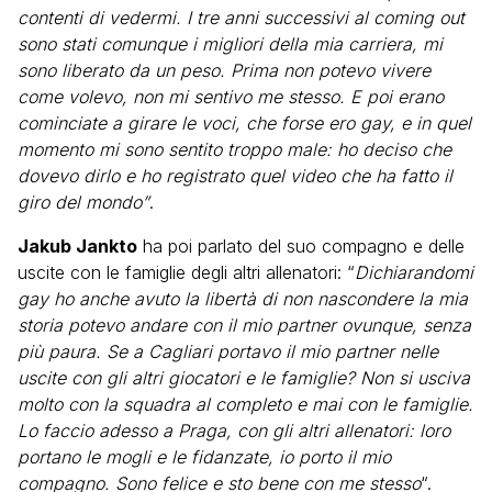
contenti di vedermi. I tre anni successivi al coming out
sono stati comunque i migliori della mia carriera, mi
sono liberato da un peso. Prima non potevo vivere
come volevo, non mi sentivo me stesso. E poi erano
cominciate a girare le voci, che forse ero gay, e in quel
momento mi sono sentito troppo male: ho deciso che
dovevo dirlo e ho registrato quel video che ha fatto il
giro del mondo”
.
Jakub Jankto
ha poi parlato del suo compagno e delle
uscite con le famiglie degli altri allenatori: “
Dichiarandomi
gay ho anche avuto la libertà di non nascondere la mia
storia potevo andare con il mio partner ovunque, senza
più paura. Se a Cagliari portavo il mio partner nelle
uscite con gli altri giocatori e le famiglie? Non si usciva
molto con la squadra al completo e mai con le famiglie.
Lo faccio adesso a Praga, con gli altri allenatori: loro
portano le mogli e le fidanzate, io porto il mio
compagno. Sono felice e sto bene con me stesso
“.