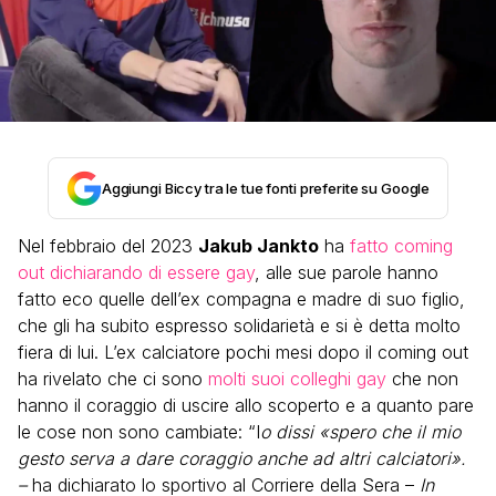
Aggiungi Biccy tra le tue fonti preferite su Google
Nel febbraio del 2023
Jakub Jankto
ha
fatto coming
out dichiarando di essere gay
, alle sue parole hanno
fatto eco quelle dell’ex compagna e madre di suo figlio,
che gli ha subito espresso solidarietà e si è detta molto
fiera di lui. L’ex calciatore pochi mesi dopo il coming out
ha rivelato che ci sono
molti suoi colleghi gay
che non
hanno il coraggio di uscire allo scoperto e a quanto pare
le cose non sono cambiate: “I
o dissi «spero che il mio
gesto serva a dare coraggio anche ad altri calciatori».
–
ha dichiarato lo sportivo al Corriere della Sera –
In