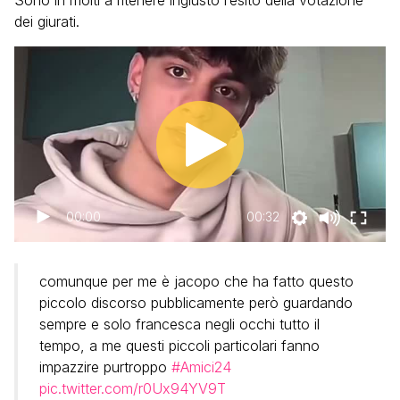
Sono in molti a ritenere ingiusto l’esito della votazione
dei giurati.
00:00
00:32
comunque per me è jacopo che ha fatto questo
piccolo discorso pubblicamente però guardando
sempre e solo francesca negli occhi tutto il
tempo, a me questi piccoli particolari fanno
impazzire purtroppo
#Amici24
pic.twitter.com/r0Ux94YV9T