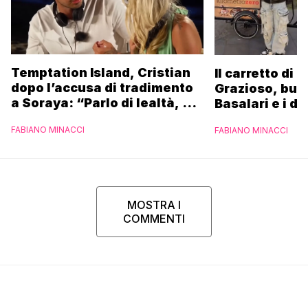
Temptation Island, Cristian
Il carretto di 
dopo l’accusa di tradimento
Grazioso, bus
a Soraya: “Parlo di lealtà, ma
Basalari e i du
ho tradito”
Parpiglia: “Ho
FABIANO MINACCI
FABIANO MINACCI
Ferrero”
MOSTRA I
COMMENTI