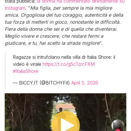
stata pubblica:
la donna ha commentato direttamente su
Instagram
. “
Mia figlia, per sempre la mia migliore
amica. Orgogliosa del tuo coraggio, autenticità e della
tua forza di metterti in gioco, nonostante le difficoltà.
Fiera della donna che sei e di quella che diventerai.
Meglio vivere e crescere, che restare fermi a
giudicare, e tu, hai scelto la strada migliore
“.
Ragazze si intrufolano nella villa di Italia Shore: il
video è virale
https://t.co/g5cTzrcFKM
#ItaliaShore
— BICCY.IT (@BITCHYFit)
April 5, 2026