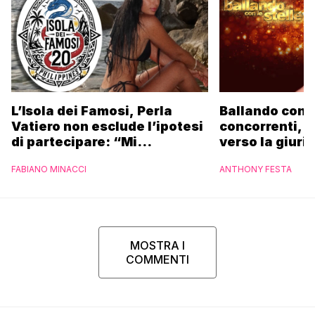
L’Isola dei Famosi, Perla
Ballando con l
Vatiero non esclude l’ipotesi
concorrenti, 
di partecipare: “Mi
verso la giuri
piacerebbe”
nel cast
FABIANO MINACCI
ANTHONY FESTA
MOSTRA I
COMMENTI