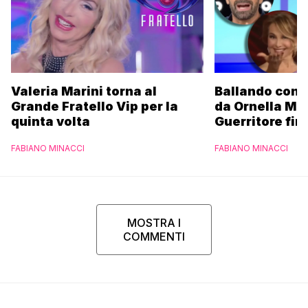
Valeria Marini torna al
Ballando con l
Grande Fratello Vip per la
da Ornella Mu
quinta volta
Guerritore fino
Francesca Fial
FABIANO MINACCI
FABIANO MINACCI
l’esclusiva di
Parpiglia
MOSTRA I
COMMENTI