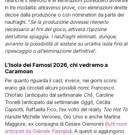
neanche il televoto e le eliminazioni potrebbero avvenire
in tre modalità: attraverso prove, con eliminazioni dirette
decise dalla produzione o con nomination da parte dei
naufraghi. “
Se la produzione dovesse ritenerlo
necessario ai fini del gioco, attiverà l’opzione
dell’ultima spiaggia. I naufraghi eliminati, dunque,
avranno la possibilità di sostare su un’altra isola fino al
ripescaggio o all’eliminazione definitiva
“.
L’Isola dei Famosi 2026, chi vedremo a
Caramoan
Per quanto riguarda il cast, invece, nei giorni scorsi
erano già circolati alcuni possibili nomi: Francesco
Chiofalo (anticipato dal settimanale
Chi
), Caroline
Tronelli (anticipato dal settimanale
Oggi
), Cecilia
Capriotti, Raffaella Fico, l’ex volto del reality
Too Hot To
Handle
Michelle Veronesi, Giò Urso e anche Martina
Maggiore, ex compagna di Cesare Cremonini (
tutti nomi
anticipati da Gabriele Parpiglia
). A questi si aggiungono