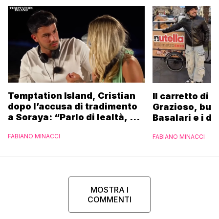
Temptation Island, Cristian
Il carretto di 
dopo l’accusa di tradimento
Grazioso, bus
a Soraya: “Parlo di lealtà, ma
Basalari e i du
ho tradito”
Parpiglia: “Ho
FABIANO MINACCI
FABIANO MINACCI
Ferrero”
MOSTRA I
COMMENTI