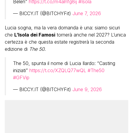
Belen”
https://t.co/m4alnfg8ij
#Isola
— BICCY.IT (@BITCHYFit)
June 7, 2026
Lucia sogna, ma la vera domanda è una: siamo sicuri
che
L’Isola dei Famosi
tornerà anche nel 2027? L’unica
certezza è che questa estate registrerà la seconda
edizione di
The 50
.
The 50, spunta il nome di Lucia Ilardo: “Casting
iniziati”
https://t.co/XZQLQ77wQL
#The50
#GFVip
— BICCY.IT (@BITCHYFit)
June 9, 2026