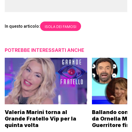
In questo articolo:
ISOLA DEI FAMOSI
POTREBBE INTERESSARTI ANCHE
Valeria Marini torna al
Ballando con l
Grande Fratello Vip per la
da Ornella Mu
quinta volta
Guerritore fino
Francesca Fial