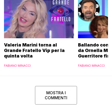
Valeria Marini torna al
Ballando con l
Grande Fratello Vip per la
da Ornella Mu
quinta volta
Guerritore fino
Francesca Fial
FABIANO MINACCI
FABIANO MINACCI
l’esclusiva di
Parpiglia
MOSTRA I
COMMENTI