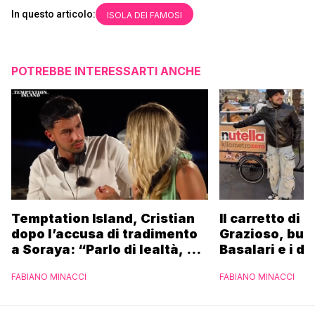
In questo articolo:
ISOLA DEI FAMOSI
POTREBBE INTERESSARTI ANCHE
Temptation Island, Cristian
Il carretto di 
dopo l’accusa di tradimento
Grazioso, bus
a Soraya: “Parlo di lealtà, ma
Basalari e i du
ho tradito”
Parpiglia: “Ho
FABIANO MINACCI
FABIANO MINACCI
Ferrero”