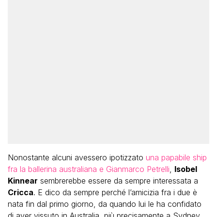
Nonostante alcuni avessero ipotizzato
una papabile ship
fra la ballerina australiana e Gianmarco Petrelli
,
Isobel
Kinnear
sembrerebbe essere da sempre interessata a
Cricca
. E dico da sempre perché l’amicizia fra i due è
nata fin dal primo giorno, da quando lui le ha confidato
di aver vissuto in Australia, più precisamente a Sydney,