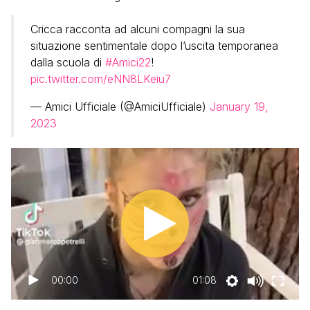
Cricca racconta ad alcuni compagni la sua
situazione sentimentale dopo l’uscita temporanea
dalla scuola di
#Amici22
!
pic.twitter.com/eNN8LKeiu7
— Amici Ufficiale (@AmiciUfficiale)
January 19,
2023
00:00
01:08