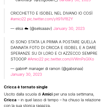
CRICCHETTO E ISOBEL NEL DIVANO IO COSÌ
#amici22
pic.twitter.com/yIt91Vf82Y
— elisa ☁️ (@selisaaav)
January 30, 2023
IO SONO STATA LA PRIMA A POSTARE QUELLA
DANNATA FOTO DI CRICCA E ISOBEL E A DARE
SPERANZE SU DI LORO E CI AZZECCO SEMPRE
STOOOP
#Amici22
pic.twitter.com/iVWmPsGlXo
— gabri🌱 manager di ramon (@gabsinaa)
January 30, 2023
Cricca è tornato single
Uscito dalla scuola di
Amici
per una sola settimana,
Cricca
– in quel lasso di tempo – ha chiuso la relazione
con la sua storica ragazza.