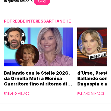
In questo articolo:
AMICI
POTREBBE INTERESSARTI ANCHE
Ballando con le Stelle 2026,
d’Urso, Presta
da Ornella Muti a Monica
Ballando con l
Guerritore fino al ritorno di
Dagospia è un
Francesca Fialdini:
contro Medias
FABIANO MINACCI
FABIANO MINACCI
l’esclusiva di Gabriele
Parpiglia