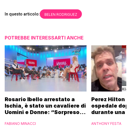
In questo articolo:
BELEN RODRIGUEZ
POTREBBE INTERESSARTI ANCHE
Rosario Ibello arrestato a
Perez Hilton p
Ischia, è stato un cavaliere di
ospedale dopo 
Uomini e Donne: “Sorpreso di
durante una li
non essere stato
FABIANO MINACCI
ANTHONY FESTA
riconosciuto”