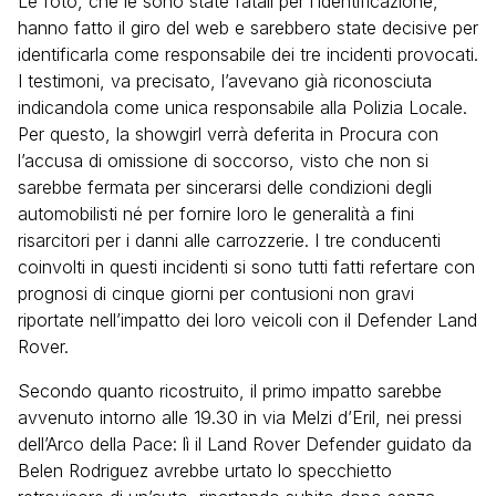
Le foto, che le sono state fatali per l’identificazione,
hanno fatto il giro del web e sarebbero state decisive per
identificarla come responsabile dei tre incidenti provocati.
I testimoni, va precisato, l’avevano già riconosciuta
indicandola come unica responsabile alla Polizia Locale.
Per questo, la showgirl verrà deferita in Procura con
l’accusa di omissione di soccorso, visto che non si
sarebbe fermata per sincerarsi delle condizioni degli
automobilisti né per fornire loro le generalità a fini
risarcitori per i danni alle carrozzerie. I tre conducenti
coinvolti in questi incidenti si sono tutti fatti refertare con
prognosi di cinque giorni per contusioni non gravi
riportate nell’impatto dei loro veicoli con il Defender Land
Rover.
Secondo quanto ricostruito, il primo impatto sarebbe
avvenuto intorno alle 19.30 in via Melzi d’Eril, nei pressi
dell’Arco della Pace: lì il Land Rover Defender guidato da
Belen Rodriguez avrebbe urtato lo specchietto