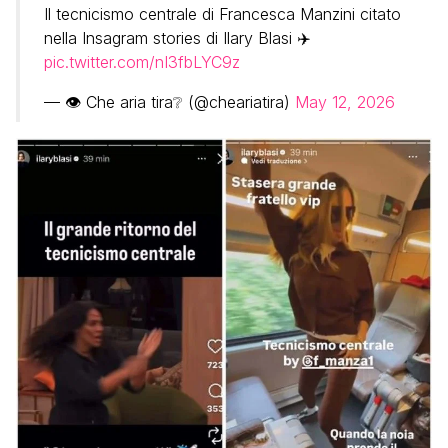
Il tecnicismo centrale di Francesca Manzini citato
nella Insagram stories di Ilary Blasi ✈️
pic.twitter.com/nI3fbLYC9z
— 👁️ Che aria tira❔ (@cheariatira)
May 12, 2026