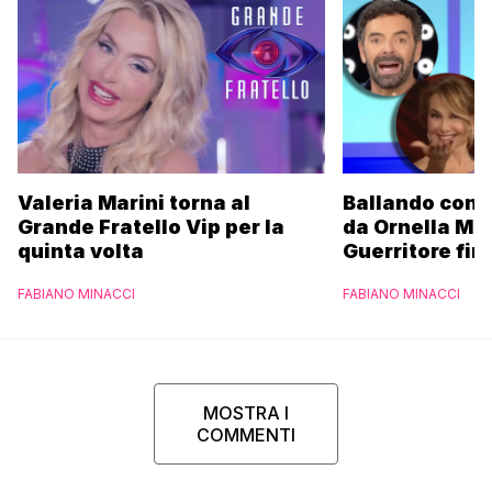
Valeria Marini torna al
Ballando con l
Grande Fratello Vip per la
da Ornella Mu
quinta volta
Guerritore fino
Francesca Fial
FABIANO MINACCI
FABIANO MINACCI
l’esclusiva di
Parpiglia
MOSTRA I
COMMENTI