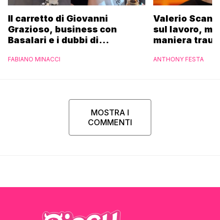
Il carretto di Giovanni
Valerio Scanu
Grazioso, business con
sul lavoro, ma
Basalari e i dubbi di
maniera trau
Parpiglia: “Ho contattato la
FABIANO MINACCI
ANTHONY FESTA
Ferrero”
MOSTRA I
COMMENTI