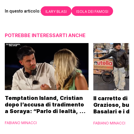
In questo articolo:
ILARY BLASI
ISOLA DEI FAMOSI
POTREBBE INTERESSARTI ANCHE
Temptation Island, Cristian
Il carretto di 
dopo l’accusa di tradimento
Grazioso, bus
a Soraya: “Parlo di lealtà, ma
Basalari e i du
ho tradito”
Parpiglia: “Ho
FABIANO MINACCI
FABIANO MINACCI
Ferrero”