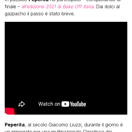
finale –
all’edizione 2021 di
Bake Off Italia
. Dai dolci al
gazpacho il passo è stato breve.
Peperita
, al secolo Giacomo Liuzzi, durante il giorno è
un impiegato per una multinazionale (“gestisco dei