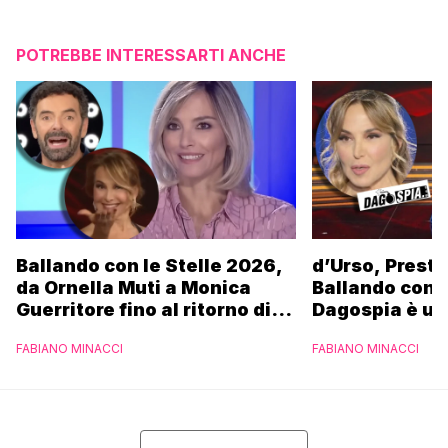
POTREBBE INTERESSARTI ANCHE
Ballando con le Stelle 2026,
d’Urso, Presta
da Ornella Muti a Monica
Ballando con l
Guerritore fino al ritorno di
Dagospia è un
Francesca Fialdini:
contro Medias
FABIANO MINACCI
FABIANO MINACCI
l’esclusiva di Gabriele
Parpiglia