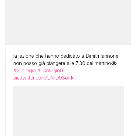
la lezione che hanno dedicato a Dimitri Iannone,
non posso già piangere alle 7:30 del mattino😭
#ilCollegio
#IlCollegio9
pic.twitter.com/ENrD03oFkf