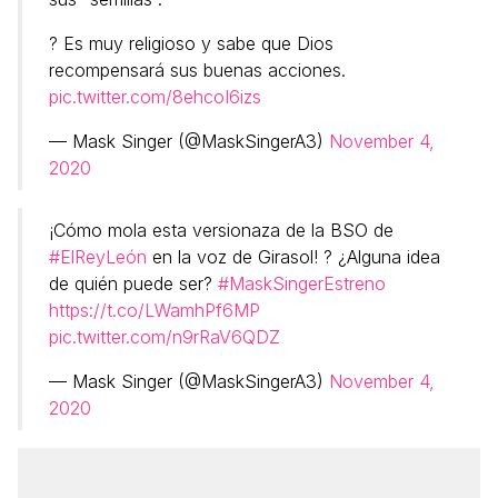
? Es muy religioso y sabe que Dios
recompensará sus buenas acciones.
pic.twitter.com/8ehcoI6izs
— Mask Singer (@MaskSingerA3)
November 4,
2020
¡Cómo mola esta versionaza de la BSO de
#ElReyLeón
en la voz de Girasol! ? ¿Alguna idea
de quién puede ser?
#MaskSingerEstreno
https://t.co/LWamhPf6MP
pic.twitter.com/n9rRaV6QDZ
— Mask Singer (@MaskSingerA3)
November 4,
2020