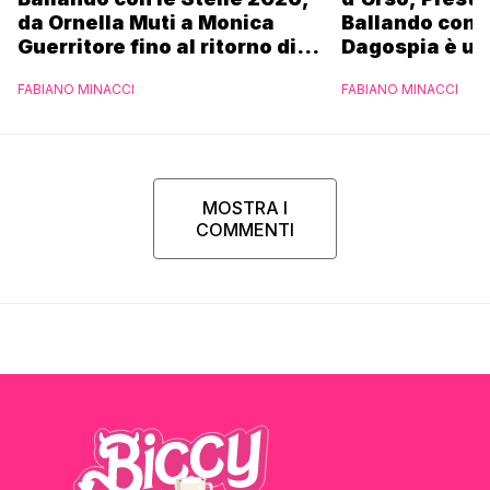
da Ornella Muti a Monica
Ballando con l
Guerritore fino al ritorno di
Dagospia è un
Francesca Fialdini:
contro Medias
FABIANO MINACCI
FABIANO MINACCI
l’esclusiva di Gabriele
Parpiglia
MOSTRA I
COMMENTI