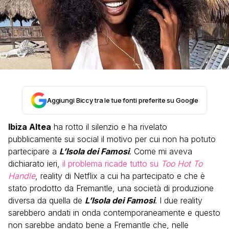
Aggiungi Biccy tra le tue fonti preferite su Google
Ibiza Altea
ha rotto il silenzio e ha rivelato
pubblicamente sui social il motivo per cui non ha potuto
partecipare a
L’Isola dei Famosi
. Come mi aveva
dichiarato ieri,
il problema ricade tutto su
Too Hot To
Handle
, reality di Netflix a cui ha partecipato e che è
stato prodotto da Fremantle, una società di produzione
diversa da quella de
L’Isola dei Famosi
. I due reality
sarebbero andati in onda contemporaneamente e questo
non sarebbe andato bene a Fremantle che, nelle