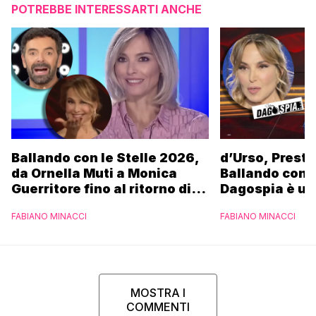
POTREBBE INTERESSARTI ANCHE
Ballando con le Stelle 2026,
d’Urso, Presta
da Ornella Muti a Monica
Ballando con l
Guerritore fino al ritorno di
Dagospia è un
Francesca Fialdini:
contro Medias
FABIANO MINACCI
FABIANO MINACCI
l’esclusiva di Gabriele
Parpiglia
MOSTRA I
COMMENTI