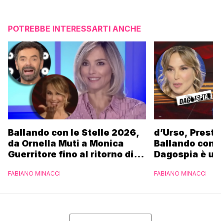
POTREBBE INTERESSARTI ANCHE
Ballando con le Stelle 2026,
d’Urso, Presta
da Ornella Muti a Monica
Ballando con l
Guerritore fino al ritorno di
Dagospia è un
Francesca Fialdini:
contro Medias
FABIANO MINACCI
FABIANO MINACCI
l’esclusiva di Gabriele
Parpiglia