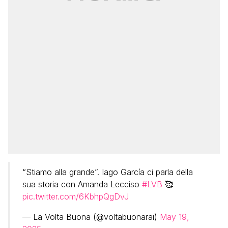
“Stiamo alla grande”. Iago García ci parla della
sua storia con Amanda Lecciso
#LVB
🥰
pic.twitter.com/6KbhpQgDvJ
— La Volta Buona (@voltabuonarai)
May 19,