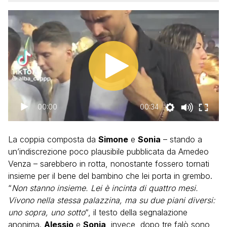
00:00
00:34
La coppia composta da
Simone
e
Sonia
– stando a
un’indiscrezione poco plausibile pubblicata da Amedeo
Venza – sarebbero in rotta, nonostante fossero tornati
insieme per il bene del bambino che lei porta in grembo.
“
Non stanno insieme. Lei è incinta di quattro mesi.
Vivono nella stessa palazzina, ma su due piani diversi:
uno sopra, uno sotto
“, il testo della segnalazione
anonima.
Alessio
e
Sonia
, invece, dopo tre falò sono