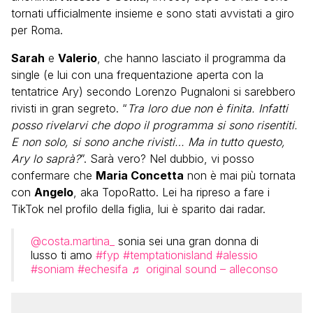
tornati ufficialmente insieme e sono stati avvistati a giro
per Roma.
Sarah
e
Valerio
, che hanno lasciato il programma da
single (e lui con una frequentazione aperta con la
tentatrice Ary) secondo Lorenzo Pugnaloni si sarebbero
rivisti in gran segreto. “
Tra loro due non è finita. Infatti
posso rivelarvi che dopo il programma si sono risentiti.
E non solo, si sono anche rivisti… Ma in tutto questo,
Ary lo saprà?
”. Sarà vero? Nel dubbio, vi posso
confermare che
Maria Concetta
non è mai più tornata
con
Angelo
, aka TopoRatto. Lei ha ripreso a fare i
TikTok nel profilo della figlia, lui è sparito dai radar.
@costa.martina_
sonia sei una gran donna di
lusso ti amo
#fyp
#temptationisland
#alessio
#soniam
#echesifa
♬ original sound – alleconso