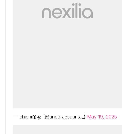
— chichi🎀🛸 (@ancoraesaurita_)
May 19, 2025