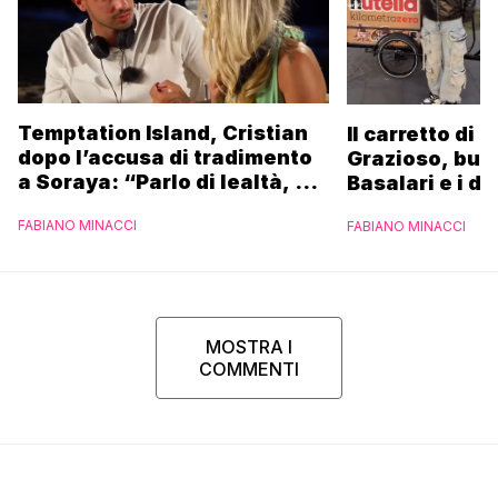
Temptation Island, Cristian
Il carretto di 
dopo l’accusa di tradimento
Grazioso, bus
a Soraya: “Parlo di lealtà, ma
Basalari e i du
ho tradito”
Parpiglia: “Ho
FABIANO MINACCI
FABIANO MINACCI
Ferrero”
MOSTRA I
COMMENTI