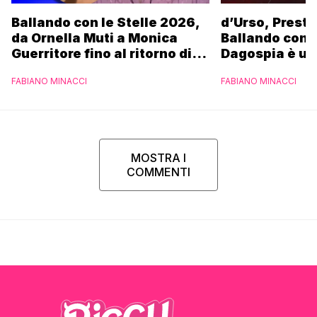
Ballando con le Stelle 2026,
d’Urso, Presta
da Ornella Muti a Monica
Ballando con l
Guerritore fino al ritorno di
Dagospia è un
Francesca Fialdini:
contro Medias
FABIANO MINACCI
FABIANO MINACCI
l’esclusiva di Gabriele
Parpiglia
MOSTRA I
COMMENTI