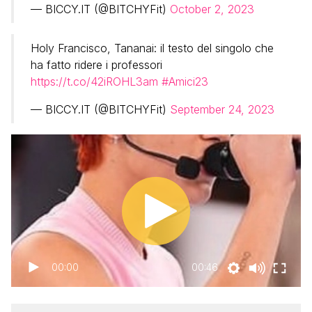
— BICCY.IT (@BITCHYFit)
October 2, 2023
Holy Francisco, Tananai: il testo del singolo che
ha fatto ridere i professori
https://t.co/42iROHL3am
#Amici23
— BICCY.IT (@BITCHYFit)
September 24, 2023
00:00
00:46