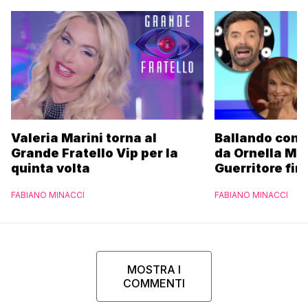
Valeria Marini torna al
Ballando con l
Grande Fratello Vip per la
da Ornella Mu
quinta volta
Guerritore fino
Francesca Fial
FABIANO MINACCI
FABIANO MINACCI
l’esclusiva di
Parpiglia
MOSTRA I
COMMENTI