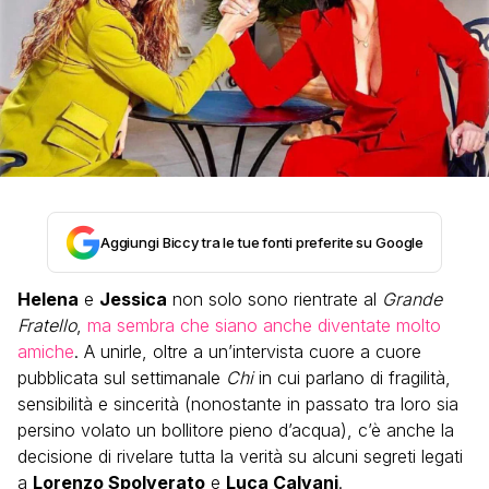
Aggiungi Biccy tra le tue fonti preferite su Google
Helena
e
Jessica
non solo sono rientrate al
Grande
Fratello
,
ma sembra che siano anche diventate molto
amiche
. A unirle, oltre a un’intervista cuore a cuore
pubblicata sul settimanale
Chi
in cui parlano di fragilità,
sensibilità e sincerità (nonostante in passato tra loro sia
persino volato un bollitore pieno d’acqua), c’è anche la
decisione di rivelare tutta la verità su alcuni segreti legati
a
Lorenzo Spolverato
e
Luca Calvani
.