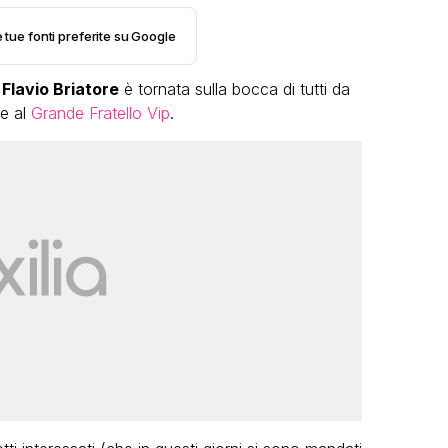
e tue fonti preferite su Google
e
Flavio Briatore
è tornata sulla bocca di tutti da
re al
Grande Fratello Vip
.
LGBT
Bambola Star, la festa di
compleanno con tutte le grandi
dive compie 15 anni: il video
completo
FABIANO MINACCI