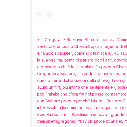
«La Gregoraci? Su Flavio Briatore mente». Cominc
verità di Francesco Chiesa Soprani, agente di Eli
e “amico speciale”, come si definisce lui. «Elisa
la sua vita ma, prima di parlare degli altri, dov
e pensare a chi è lei in realtà». Fu proprio Chie
Gregoraci a Briatore, aiutandola quando non er
questo certe dichiarazioni della showgirl non gli
avuto un flirt, più intimo che sentimentale», pro
per l’intimità che c’era fra noi posso confermare
con Briatore proprio perché lui era… Briatore. 
interessata a lui come uomo». Tutto questo e mo
edicola domani. . . #settimanalenuovo #grandefr
#elisabettagregoraci #flaviobriatore #canale5 