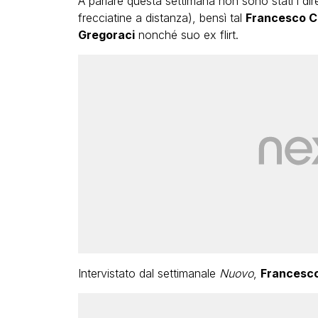
A parlare questa settimana non sono stati i dire
frecciatine a distanza), bensì tal
Francesco C
Gregoraci
nonché suo ex flirt.
Intervistato dal settimanale
Nuovo
,
Francesco