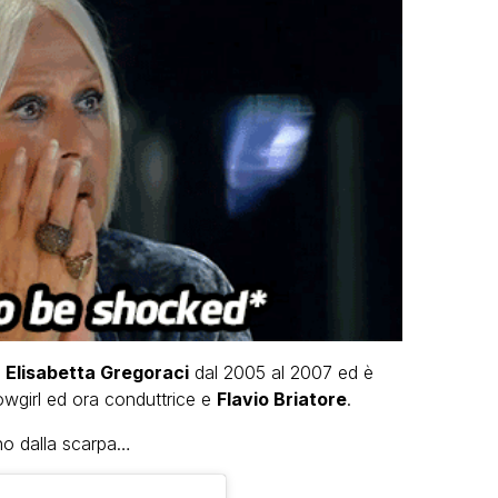
i
Elisabetta Gregoraci
dal 2005 al 2007 ed è
howgirl ed ora conduttrice e
Flavio Briatore
.
ino dalla scarpa…