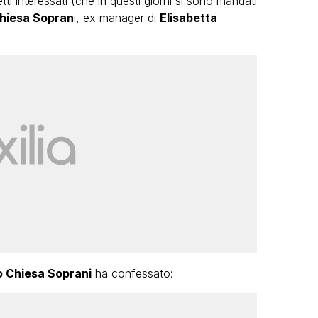
tti interessati (che in questi giorni si sono mandati
hiesa Sopran
i, ex manager di
Elisabetta
 Chiesa Soprani
ha confessato: