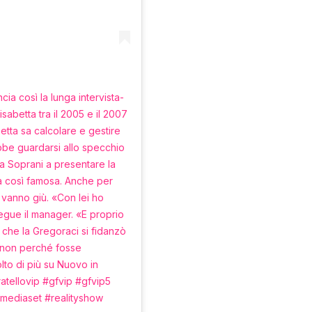
ia così la lunga intervista-
sabetta tra il 2005 e il 2007
betta sa calcolare e gestire
rebbe guardarsi allo specchio
sa Soprani a presentare la
a così famosa. Anche per
 vanno giù. «Con lei ho
segue il manager. «E proprio
 che la Gregoraci si fidanzò
E non perché fosse
lto di più su Nuovo in
atellovip #gfvip #gfvip5
#mediaset #realityshow