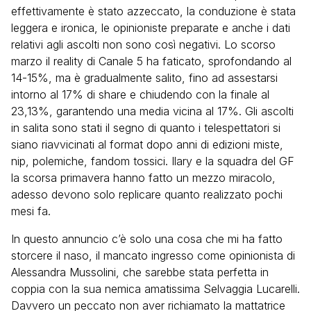
effettivamente è stato azzeccato, la conduzione è stata
leggera e ironica, le opinioniste preparate e anche i dati
relativi agli ascolti non sono così negativi. Lo scorso
marzo il reality di Canale 5 ha faticato, sprofondando al
14-15%, ma è gradualmente salito, fino ad assestarsi
intorno al 17% di share e chiudendo con la finale al
23,13%, garantendo una media vicina al 17%. Gli ascolti
in salita sono stati il segno di quanto i telespettatori si
siano riavvicinati al format dopo anni di edizioni miste,
nip, polemiche, fandom tossici. Ilary e la squadra del GF
la scorsa primavera hanno fatto un mezzo miracolo,
adesso devono solo replicare quanto realizzato pochi
mesi fa.
In questo annuncio c’è solo una cosa che mi ha fatto
storcere il naso, il mancato ingresso come opinionista di
Alessandra Mussolini, che sarebbe stata perfetta in
coppia con la sua nemica amatissima Selvaggia Lucarelli.
Davvero un peccato non aver richiamato la mattatrice