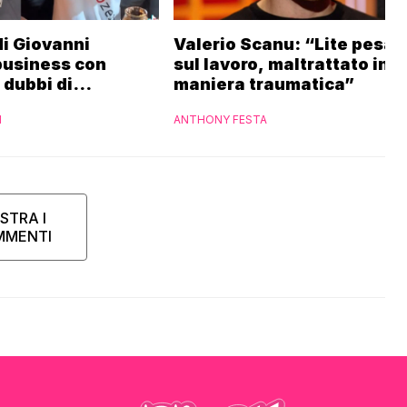
 di Giovanni
Valerio Scanu: “Lite pesan
business con
sul lavoro, maltrattato in
i dubbi di
maniera traumatica”
“Ho contattato la
I
ANTHONY FESTA
STRA I
MMENTI