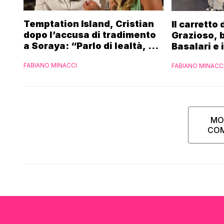
Temptation Island, Cristian
Il carretto
dopo l’accusa di tradimento
Grazioso, 
a Soraya: “Parlo di lealtà, ma
Basalari e 
ho tradito”
Parpiglia: 
FABIANO MINACCI
FABIANO MINACC
Ferrero”
MO
CO