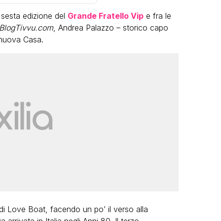
 sesta edizione del
Grande Fratello Vip
e fra le
BlogTivvu.com
, Andrea Palazzo – storico capo
 nuova Casa.
LGBT
Bambola Star, la festa di
compleanno con tutte le grandi
dive compie 15 anni: il video
completo
FABIANO MINACCI
i Love Boat, facendo un po’ il verso alla