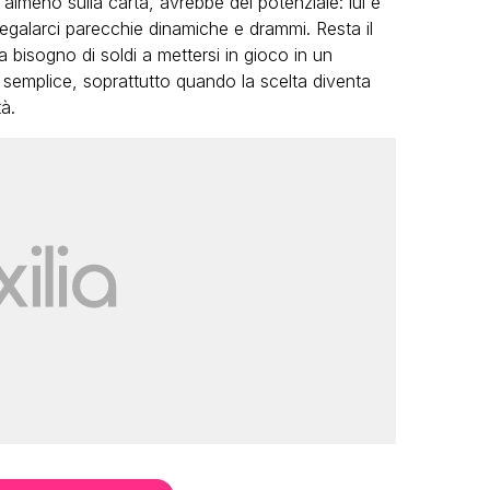
 almeno sulla carta, avrebbe del potenziale: lui e
egalarci parecchie dinamiche e drammi. Resta il
bisogno di soldi a mettersi in gioco in un
semplice, soprattutto quando la scelta diventa
à.