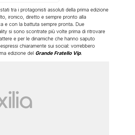
tati tra i protagonisti assoluti della prima edizione
lto, ironico, diretto e sempre pronto alla
ca e con la battuta sempre pronta. Due
lity si sono scontrate più volte prima di ritrovare
carattere e per le dinamiche che hanno saputo
 espressi chiaramente sui social: vorrebbero
LGBT
ima edizione del
Grande Fratello Vip
.
Bambola Star, la festa di
compleanno con tutte le grandi
dive compie 15 anni: il video
completo
FABIANO MINACCI