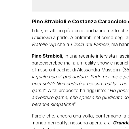
Pino Strabioli e Costanza Caracciolo 
I due, infatti, in più occasioni hanno detto c
Unknown
a parte. A entrambi nel corso degli a
Fratello Vip
che a
L’Isola dei Famosi
, ma hann
Pino Strabioli
, in una recente intervista rilasc
parteciperebbe mai a un reality show e neanch
offrissero il cachet di Alessandra Mussolini (3
il quale non si può andare. Parlo per me e per
quei soldi? Non cederò a nessun reality. The
game
“. A tal proposito ha aggiunto: “
Ho pensa
adventure game, che spesso ho giudicato con 
persone simpatiche
“.
Parole che, ancora una volta, confermano la p
mondo dei reality: nessuna apertura al
Grande 