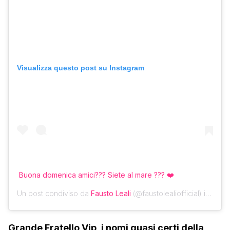
Visualizza questo post su Instagram
Buona domenica amici??? Siete al mare ??? ❤️
Un post condiviso da
Fausto Leali
(@faustolealiofficial) in data:
Grande Fratello Vip, i nomi quasi certi della