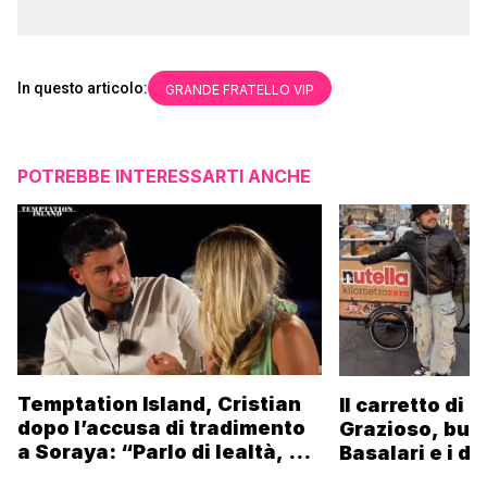
In questo articolo:
GRANDE FRATELLO VIP
POTREBBE INTERESSARTI ANCHE
Temptation Island, Cristian
Il carretto di 
dopo l’accusa di tradimento
Grazioso, bus
a Soraya: “Parlo di lealtà, ma
Basalari e i du
ho tradito”
Parpiglia: “Ho