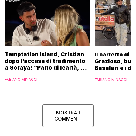
Temptation Island, Cristian
Il carretto di 
dopo l’accusa di tradimento
Grazioso, bus
a Soraya: “Parlo di lealtà, ma
Basalari e i du
ho tradito”
Parpiglia: “Ho
FABIANO MINACCI
FABIANO MINACCI
Ferrero”
MOSTRA I
COMMENTI