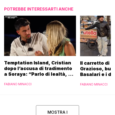
POTREBBE INTERESSARTI ANCHE
Temptation Island, Cristian
Il carretto di 
dopo l’accusa di tradimento
Grazioso, bus
a Soraya: “Parlo di lealtà, ma
Basalari e i du
ho tradito”
Parpiglia: “Ho
FABIANO MINACCI
FABIANO MINACCI
Ferrero”
MOSTRA I