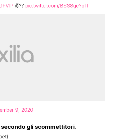
GFVIP
✌??
pic.twitter.com/BSS8geYqTl
ember 9, 2020
 secondo gli scommettitori.
bet)