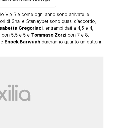
llo Vip 5 e come ogni anno sono arrivate le
ori di Snai e Stanleybet sono quasi d’accordo, i
isabetta Gregoriaci
, entrambi dati a 4,5 e 4,
o
con 5,5 e 5 e
Tommaso Zorzi
con 7 e 8.
e
e
Enock Barwuah
dureranno quanto un gatto in
LGBT
Bambola Star, la festa di
compleanno con tutte le grandi
dive compie 15 anni: il video
completo
FABIANO MINACCI