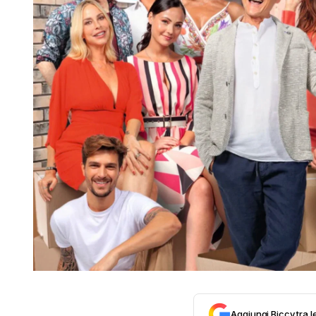
Aggiungi Biccy tra l