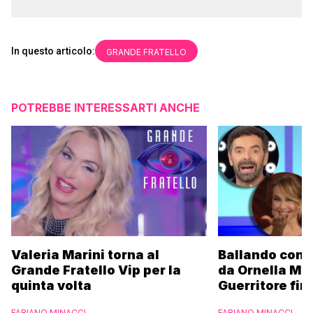
In questo articolo:
GRANDE FRATELLO
POTREBBE INTERESSARTI ANCHE
Valeria Marini torna al
Ballando con l
Grande Fratello Vip per la
da Ornella Mu
quinta volta
Guerritore fino
Francesca Fial
FABIANO MINACCI
FABIANO MINACCI