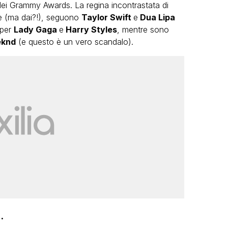
ei Grammy Awards. La regina incontrastata di
e (ma dai?!), seguono
Taylor Swift
e
Dua Lipa
 per
Lady Gaga
e
Harry Styles
, mentre sono
eknd
(e questo è un vero scandalo).
VIRAL
Camilla Milanesi lascia tutto:
“Addio cike mie, siete state una
andi
grande famiglia per me”
FABIANO MINACCI
.