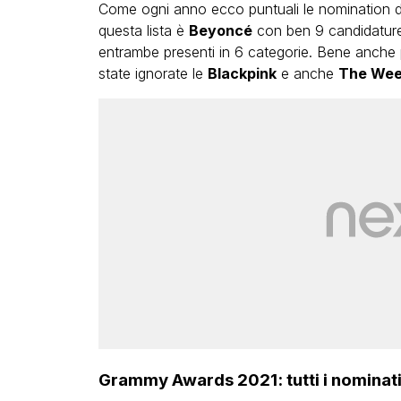
Come ogni anno ecco puntuali le nomination d
questa lista è
Beyoncé
con ben 9 candidatur
entrambe presenti in 6 categorie. Bene anche
state ignorate le
Blackpink
e anche
The We
LGBT
Bambola Star, la festa di
compleanno con tutte le gr
dive compie 15 anni: il video
completo
FABIANO MINACCI
Grammy Awards 2021: tutti i nominati