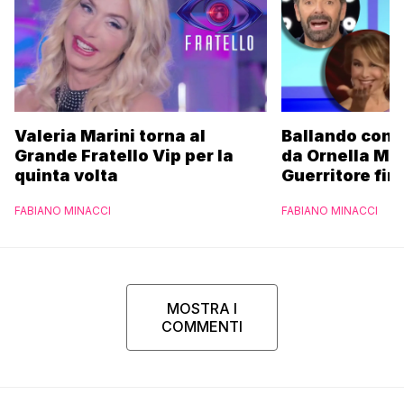
Valeria Marini torna al
Ballando con l
Grande Fratello Vip per la
da Ornella Mu
quinta volta
Guerritore fino
Francesca Fial
FABIANO MINACCI
FABIANO MINACCI
l’esclusiva di
Parpiglia
MOSTRA I
COMMENTI